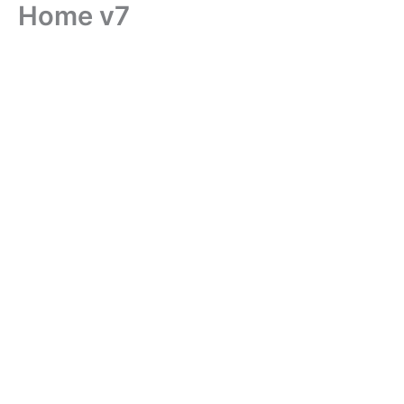
Home v7
İçeriğe
atla