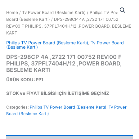
İçeriğe
atla
Home
/
Tv Power Board (Besleme Kartı)
/
Philips TV Power
Board (Besleme Kartı)
/ DPS-298CP 4A ,2722 171 00752
REV:00 F PHILIPS, 37PFL7404H/12 ,POWER BOARD, BESLEME
KARTI
Philips TV Power Board (Besleme Kartı)
,
Tv Power Board
(Besleme Kartı)
DPS-298CP 4A ,2722 171 00752 REV:00 F
PHILIPS, 37PFL7404H/12 ,POWER BOARD,
BESLEME KARTI
ÜRÜN KODU: PP1
STOK ve FİYAT BİLGİSİ İÇİN İLETİŞİME GEÇİNİZ
Categories:
Philips TV Power Board (Besleme Kartı)
,
Tv Power
Board (Besleme Kartı)