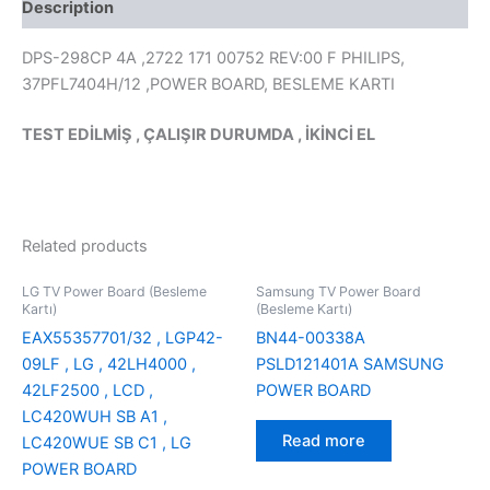
Description
DPS-298CP 4A ,2722 171 00752 REV:00 F PHILIPS,
37PFL7404H/12 ,POWER BOARD, BESLEME KARTI
TEST EDİLMİŞ , ÇALIŞIR DURUMDA , İKİNCİ EL
Related products
LG TV Power Board (Besleme
Samsung TV Power Board
Kartı)
(Besleme Kartı)
EAX55357701/32 , LGP42-
BN44-00338A
09LF , LG , 42LH4000 ,
PSLD121401A SAMSUNG
42LF2500 , LCD ,
POWER BOARD
LC420WUH SB A1 ,
Read more
LC420WUE SB C1 , LG
POWER BOARD